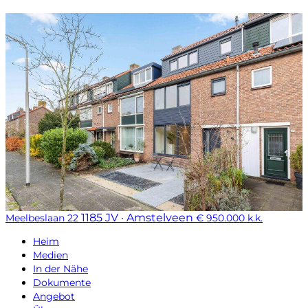
1185 JV · Amstelveen
Meelbeslaan 22
€ 950.000 k.k.
Heim
Medien
In der Nähe
Dokumente
Angebot