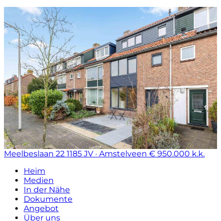
Meelbeslaan 22
1185 JV · Amstelveen
€ 950.000 k.k.
Heim
Medien
In der Nähe
Dokumente
Angebot
Über uns