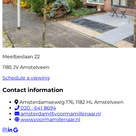
Meelbeslaan 22
1185 JV Amstelveen
Schedule a viewing
Contact information
Amsterdamseweg 176, 1182 HL Amstelveen
020 - 641 8694
amsterdam@voormamillenaar.nl
www.voormamillenaar.nl