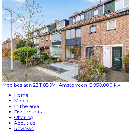
Meelbeslaan 22
1185 JV · Amstelveen
€ 950.000 k.k.
Home
Media
In the area
Documents
Offering
About us
Reviews