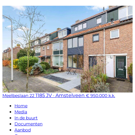
1185 JV · Amstelveen
Meelbeslaan 22
€ 950.000 k.k.
Home
Media
In de buurt
Documenten
Aanbod